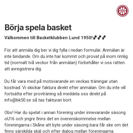
Börja spela basket
Välkommen till Basketklubben Lund 1950!🏀🏀🏀
För att anmäla dig ber vi dig fylla i nedan formulär. Anmälan är
inte bindande. Om du inte har kommit och provat på inom rimlig
tid (normalt två veckor från anmälan) förbehåller vi oss rätten
att avregistrera dig.
Du får vara med på motsvarande en veckas träningar utan
kostnad. Vi skickar faktura direkt efter anmälan. Om du inte vill
fortsätta efter provträning så meddela oss direkt på
info@bk50.se så tas fakturan bort.
Obs! Har du spelat i annan förening under innevarande säsong
oU16 och yngre finns det en överenskommelse mellan
föreningarna i Skåne att byte under säsong bara får ske om det
finns särskilda skäl och efter dialog mellan föreningarna.