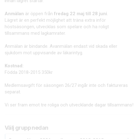
innan lägret startar.
Anmälan
är öppen från
fredag 22 maj till 28 juni
.
Lägret är en perfekt möjlighet att träna extra inför
höstsäsongen, utvecklas som spelare och ha roligt
tillsammans med lagkamrater.
Anmälan är bindande. Avanmälan endast vid skada eller
sjukdom mot uppvisande av läkarintyg.
Kostnad:
Födda 2018-2015 350kr
Medlemsavgift för säsongen 26/27 ingår inte och faktureras
separat.
Vi ser fram emot tre roliga och utvecklande dagar tillsammans!
Välj grupp nedan