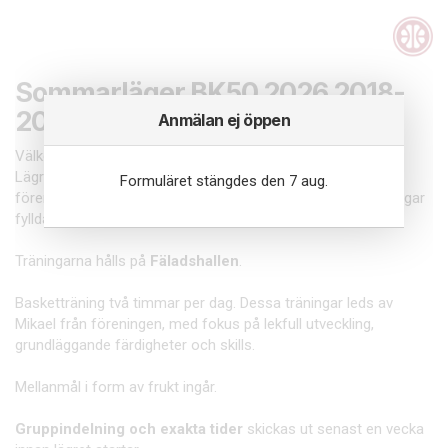
Sommarläger BK50 2026 2018-
2015
Anmälan ej öppen
Välkommen till BK50:s sommarläger vecka 33!
Lägret pågår i tre dagar, onsdag till fredag, och riktar sig till
Formuläret stängdes den 7 aug.
föreningens medlemmar födda 2018 till 2015. Det blir tre dagar
fyllda med basket, gemenskap och utveckling.
Träningarna hålls på
Fäladshallen
.
Basketträning två timmar per dag. Dessa träningar leds av
Mikael från föreningen, med fokus på lekfull utveckling,
grundläggande färdigheter och skills.
Mellanmål i form av frukt ingår.
Gruppindelning och exakta tider
skickas ut senast en vecka