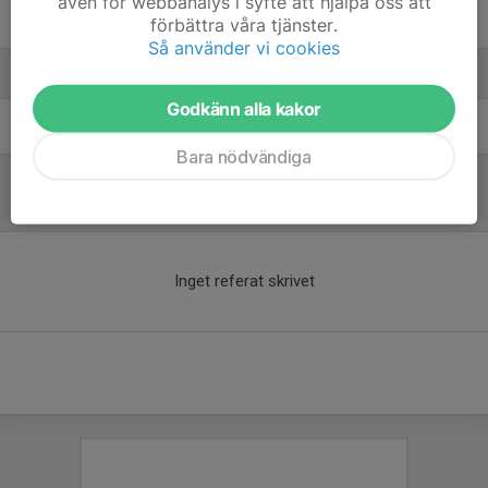
även för webbanalys i syfte att hjälpa oss att
Tina M.
förbättra våra tjänster.
Så använder vi cookies
Ledare
Godkänn alla kakor
Karl-Philip Ble Cato
Head Coach
Bara nödvändiga
Referat
Inget referat skrivet