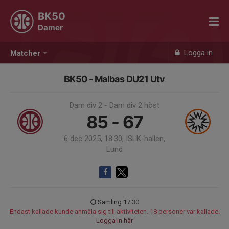
BK50
Damer
Logga in
Matcher
BK50 - Malbas DU21 Utv
Dam div 2 - Dam div 2 höst
85 - 67
6 dec 2025, 18:30, ISLK-hallen,
Lund
Samling 17:30
Endast kallade kunde anmäla sig till aktiviteten. 18 personer var kallade.
Logga in här