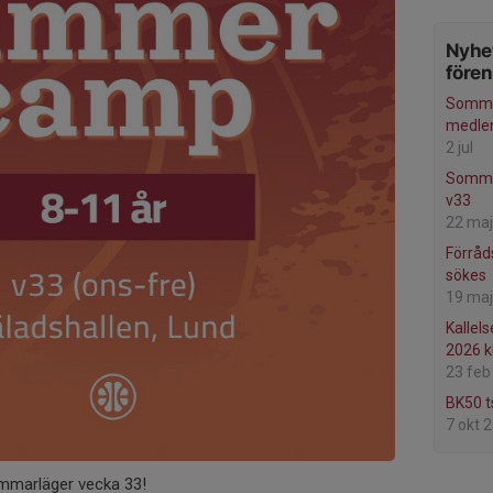
Nyhet
före
Somma
medl
2 jul
Somma
v33
22 maj
Förråd
sökes
19 maj
Kallels
2026 k
23 feb
BK50 t
7 okt 
mmarläger vecka 33!