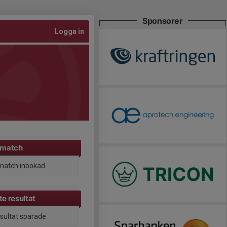
Sponsorer
Logga in
 match
match inbokad
e resultat
esultat sparade