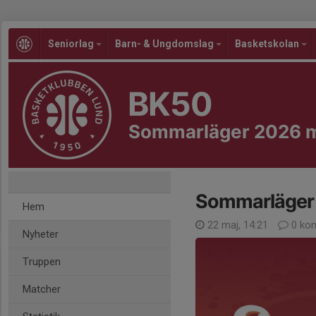
Seniorlag
Barn- & Ungdomslag
Basketskolan
BK50
Sommarläger 2026 
Sommarläger
Hem
22 maj, 14:21
0 ko
Nyheter
Truppen
Matcher