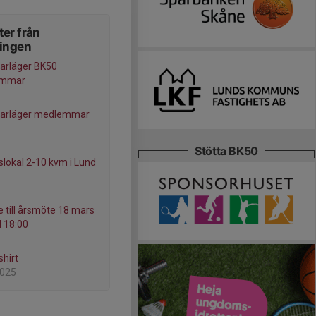
er från
ningen
rläger BK50
emmar
rläger medlemmar
Stötta BK50
slokal 2-10 kvm i Lund
e till årsmöte 18 mars
l 18:00
shirt
2025