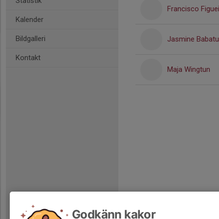
Statistik
Francisco Figue
Kalender
Bildgalleri
Jasmine Babat
Kontakt
Maja Wingtun
Godkänn kakor