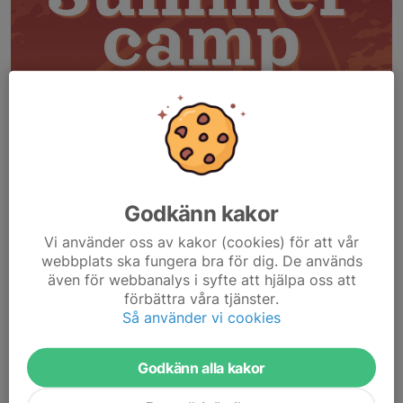
Godkänn kakor
Vi använder oss av kakor (cookies) för att vår
webbplats ska fungera bra för dig. De används
även för webbanalys i syfte att hjälpa oss att
Välkommen till BK50:s sommarläger vecka 33!
förbättra våra tjänster.
Så använder vi cookies
Lägret pågår i fyra dagar, tisdag till fredag, och riktar sig till
föreningens medlemmar födda 2014-2009. Det blir fyra dagar
fyllda med basket, gemenskap och utveckling....
Godkänn alla kakor
Läs mer