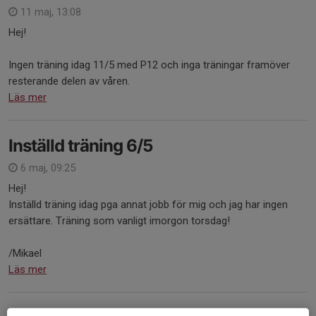
11 maj, 13:08
Hej!
Ingen träning idag 11/5 med P12 och inga träningar framöver
resterande delen av våren.
Läs mer
Inställd träning 6/5
6 maj, 09:25
Hej!
Inställd träning idag pga annat jobb för mig och jag har ingen
ersättare. Träning som vanligt imorgon torsdag!
/Mikael
Läs mer