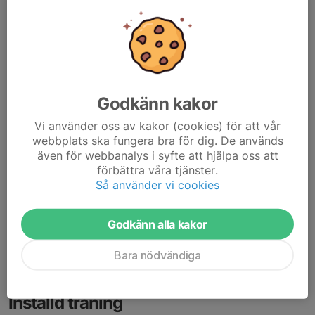
Match 28/9
26 sep 2025
Hej!
Match på söndag 28/9 i Ängelholm 12.30. Samling på ISLK-
hallen Lund 10.45 för samåkning. Följande spelare spelar
Godkänn kakor
Siddharth
Vi använder oss av kakor (cookies) för att vår
Otto
webbplats ska fungera bra för dig. De används
Mion
även för webbanalys i syfte att hjälpa oss att
Abdallah
förbättra våra tjänster.
Hannes
Så använder vi cookies
Karl
Ebbe
Ian
Godkänn alla kakor
Soheil
Bara nödvändiga
Läs mer
Inställd träning