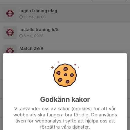
Ingen träning idag
11 maj, 13:08
Inställd träning 6/5
6 maj, 09:25
Match 28/9
26 sep 2025
Inställd träning
21 sep 2025
Påsklov
11 apr 2025
Godkänn kakor
Ingen träning 6/3
Vi använder oss av kakor (cookies) för att vår
6 mar 2025
webbplats ska fungera bra för dig. De används
även för webbanalys i syfte att hjälpa oss att
EB Lomma 21/12
förbättra våra tjänster.