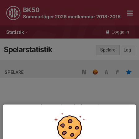
BK50
Sommarläger 2026 medlemmar 2018-2015
Logga in
Statistik
Spelarstatistik
Spelare
Lag
SPELARE
Ingen spelarstatistik sparad
När ni fyller i uppställning på respektive match visas statistiken
automatiskt på denna sida