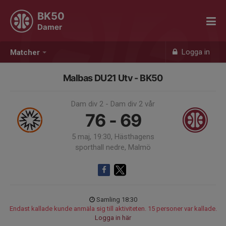
BK50
Damer
Logga in
Matcher
Malbas DU21 Utv - BK50
Dam div 2 - Dam div 2 vår
76 - 69
5 maj, 19:30, Hästhagens
sporthall nedre, Malmö
Samling 18:30
Endast kallade kunde anmäla sig till aktiviteten. 15 personer var kallade.
Logga in här