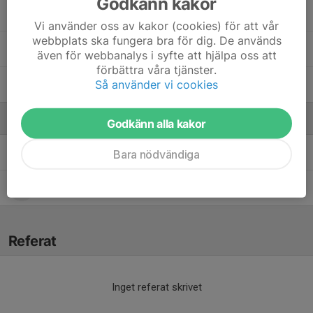
Godkänn kakor
Nina H.
Vi använder oss av kakor (cookies) för att vår
webbplats ska fungera bra för dig. De används
Steffi D.
även för webbanalys i syfte att hjälpa oss att
förbättra våra tjänster.
Så använder vi cookies
Tina M.
Ledare
Godkänn alla kakor
Björn Boreson Foxley
Assisterande tränare
Bara nödvändiga
Karl-Philip Ble Cato
Head Coach
Referat
Inget referat skrivet