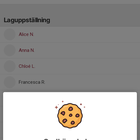
Laguppställning
Alice N.
Anna N.
Chloé L.
Francesca R.
Liv F.
Maja J.
Marine F.