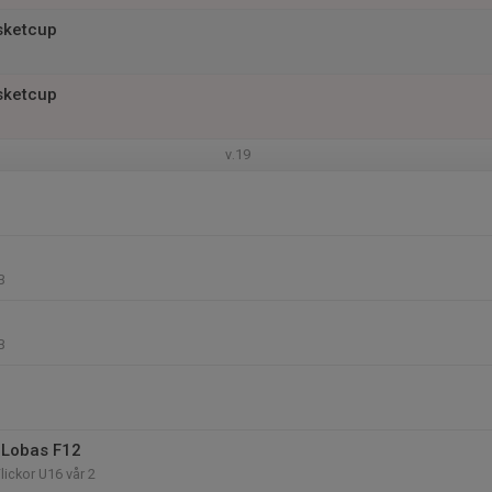
sketcup
sketcup
v.19
B
B
 Lobas F12
Flickor U16 vår 2