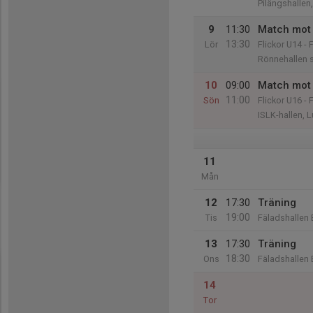
Pilängshalle
9
11:30
Match mot 
13:30
Lör
Flickor U14 - 
Rönnehallen 
10
09:00
Match mot 
11:00
Sön
Flickor U16 - 
ISLK-hallen, 
11
Mån
12
17:30
Träning
19:00
Tis
Fäladshallen 
13
17:30
Träning
18:30
Ons
Fäladshallen 
14
Tor