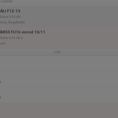
n, Lomma
ÄLI F12-13
Flickor U14 vår
stora, Ängelholm
BK50 FU16 vinröd 10/11
Flickor U16 vår 2
Lund
v.20
B
B