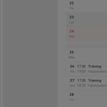
22
Fre
23
Lör
24
Sön
25
Mån
26
17:30
Träning
19:00
Tis
Fäladshallen 
27
17:30
Träning
18:30
Ons
Fäladshallen 
28
Tor