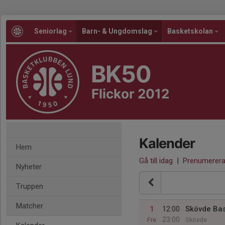
Seniorlag
Barn- & Ungdomslag
Basketskolan
BK50
Flickor 2012
Kalender
Hem
Gå till idag
|
Prenumerer
Nyheter
Truppen
Matcher
1
12:00
Skövde Ba
23:00
Fre
Skövde