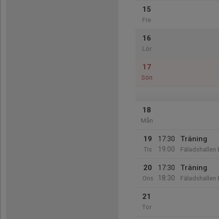
15
Fre
16
Lör
17
Sön
18
Mån
19
17:30
Träning
19:00
Tis
Fäladshallen 
20
17:30
Träning
18:30
Ons
Fäladshallen 
21
Tor