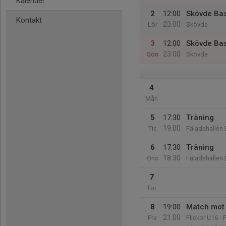
Kalender
2
12:00
Skövde Ba
Kontakt
23:00
Lör
Skövde
3
12:00
Skövde Ba
23:00
Sön
Skövde
4
Mån
5
17:30
Träning
19:00
Tis
Fäladshallen 
6
17:30
Träning
18:30
Ons
Fäladshallen 
7
Tor
8
19:00
Match mot
21:00
Fre
Flickor U16 - 