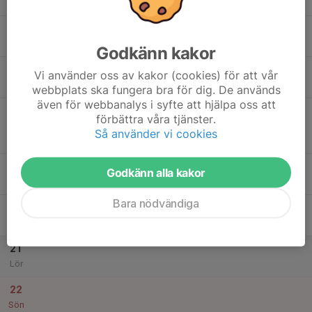
19:00
Mån
Fäladshallen B
17
18:30
Träning
20:00
Tis
Vikingahallen
Godkänn kakor
18
18:00
Träning
Vi använder oss av kakor (cookies) för att vår
19:00
Ons
Fäladshallen A
webbplats ska fungera bra för dig. De används
även för webbanalys i syfte att hjälpa oss att
19:15
Match mot IK Eos Lund F11
förbättra våra tjänster.
20:45
Flickor U16 - FU16 höst 1
Så använder vi cookies
Eoshallen A, Lund
19
18:00
Träning
Godkänn alla kakor
19:30
Tor
Vikingahallen
Bara nödvändiga
20
Fre
21
Lör
22
Sön