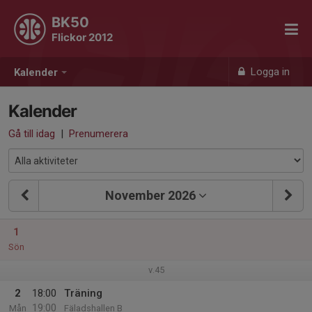
BK50
Flickor 2012
Logga in
Kalender
Kalender
Gå till idag
|
Prenumerera
November 2026
1
Sön
v.45
2
18:00
Träning
19:00
Mån
Fäladshallen B