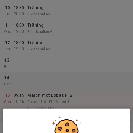
10
18:30
Träning
20:00
Tis
Vikingahallen
11
18:00
Träning
19:00
Ons
Fäladshallen A
12
18:00
Träning
19:30
Tor
Vikingahallen
13
Fre
14
Lör
15
09:15
Match mot Lobas F12
10:45
Sön
Flickor U16 - FU16 höst 1
ISLK-hallen, Lund
v.47
16
18:00
Träning