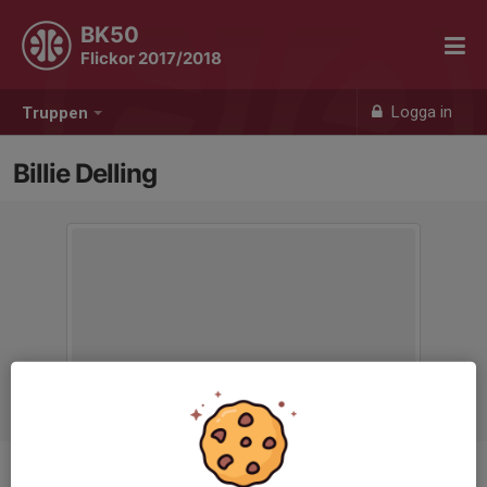
BK50
Flickor 2017/2018
Logga in
Truppen
Billie Delling
Position
-