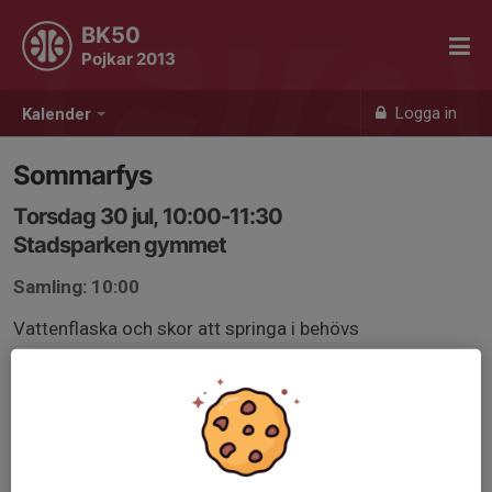
BK50
Pojkar 2013
Logga in
Kalender
Sommarfys
Torsdag 30 jul, 10:00-11:30
Stadsparken gymmet
Samling: 10:00
Vattenflaska och skor att springa i behövs