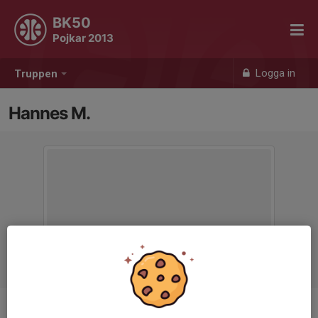
BK50
Pojkar 2013
Logga in
Truppen
Hannes M.
Ålder
12 år