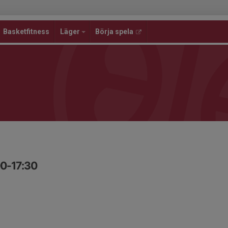
Basketfitness
Läger
Börja spela
00-17:30