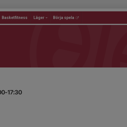
Basketfitness
Läger
Börja spela
00-17:30