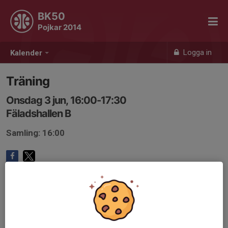
BK50
Pojkar 2014
Logga in
Kalender
Träning
Onsdag 3 jun, 16:00-17:30
Fäladshallen B
Samling: 16:00