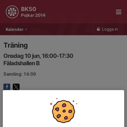
BK50
Pojkar 2014
Logga in
Kalender
Träning
Onsdag 10 jun, 16:00-17:30
Fäladshallen B
Samling: 16:00