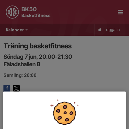
BK50
Basketfitness
Logga in
Kalender
Träning basketfitness
Söndag 7 jun, 20:00-21:30
Fäladshallen B
Samling: 20:00