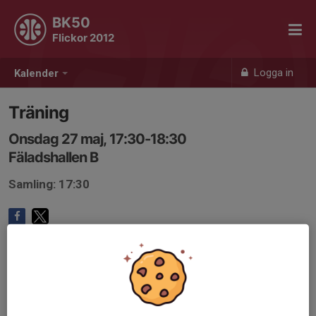
BK50
Flickor 2012
Logga in
Kalender
Träning
Onsdag 27 maj, 17:30-18:30
Fäladshallen B
Samling: 17:30