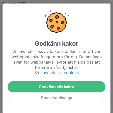
klara ca 13.50.
Denna gång är det viktigt att ha med matsäck med nyttig mat.
Inte kakor snacks godis....
Läs mer
Godkänn kakor
EBcup 19 april Tunahallen
Vi använder oss av kakor (cookies) för att vår
17 apr, 17:14
webbplats ska fungera bra för dig. De används
Vi har lånat in Juan är tränare för F14/15 som coach för ett av
även för webbanalys i syfte att hjälpa oss att
lagen.
förbättra våra tjänster.
Obs! Olika samlingstid beroende på vilket lag man är med i.
Så använder vi cookies
Spelschema
Godkänn alla kakor
Lag F16 röd (bara F16 i schemat) coach Susanna
Bara nödvändiga
Gabriella, Esra, Yohana, Sofia A,...
Läs mer