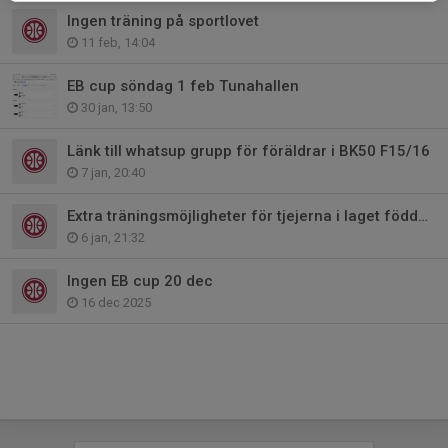
Ingen träning på sportlovet
11 feb, 14:04
EB cup söndag 1 feb Tunahallen
30 jan, 13:50
Länk till whatsup grupp för föräldrar i BK50 F15/16
7 jan, 20:40
Extra träningsmöjligheter för tjejerna i laget födda 2015
6 jan, 21:32
Ingen EB cup 20 dec
16 dec 2025