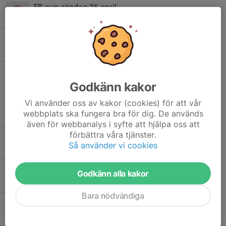
EB cup söndag 26 april
24 apr, 17:05
EBcup 19 april Tunahallen
17 apr, 17:14
EB cup söndag 12 april Tunahallen
Godkänn kakor
9 apr, 21:51
Vi använder oss av kakor (cookies) för att vår
Ingen träning under påsklovet
webbplats ska fungera bra för dig. De används
28 mar, 10:44
även för webbanalys i syfte att hjälpa oss att
förbättra våra tjänster.
Open court för tjejer i lågstadiet på söndagar
Så använder vi cookies
19 mar, 21:10
Matcher imorgon
Godkänn alla kakor
14 mar, 18:40
Bara nödvändiga
EB cup 15 mars
25 feb, 19:03