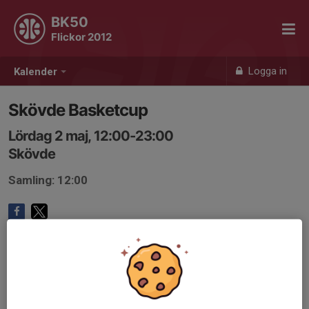
BK50
Flickor 2012
Logga in
Kalender
Skövde Basketcup
Lördag 2 maj, 12:00-23:00
Skövde
Samling: 12:00