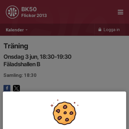
BK50
Flickor 2013
Logga in
Kalender
Träning
Onsdag 3 jun, 18:30-19:30
Fäladshallen B
Samling: 18:30