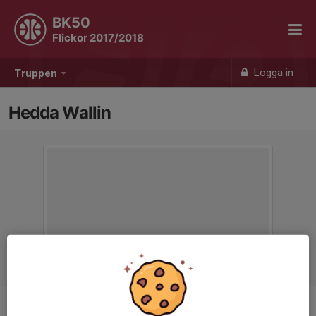
BK50
Flickor 2017/2018
Logga in
Truppen
Hedda Wallin
Position
-