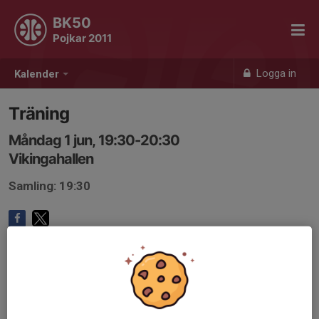
BK50
Pojkar 2011
Logga in
Kalender
Träning
Måndag 1 jun, 19:30-20:30
Vikingahallen
Samling: 19:30