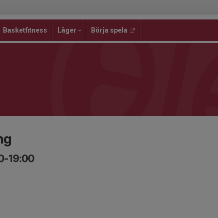
Basketfitness
Läger
Börja spela
ng
30-19:00