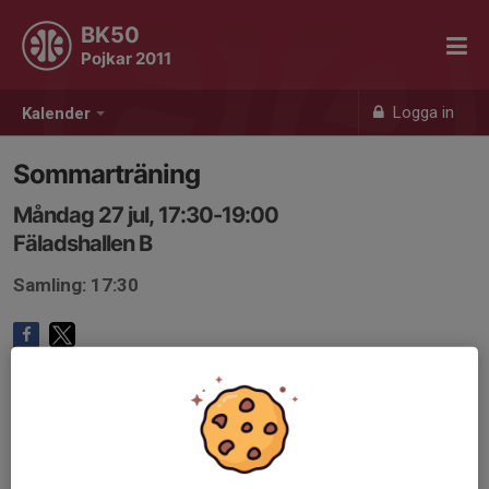
BK50
Pojkar 2011
Logga in
Kalender
Sommarträning
Måndag 27 jul, 17:30-19:00
Fäladshallen B
Samling: 17:30