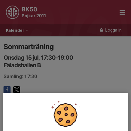
BK50
Pojkar 2011
Logga in
Kalender
Sommarträning
Onsdag 15 jul, 17:30-19:00
Fäladshallen B
Samling: 17:30