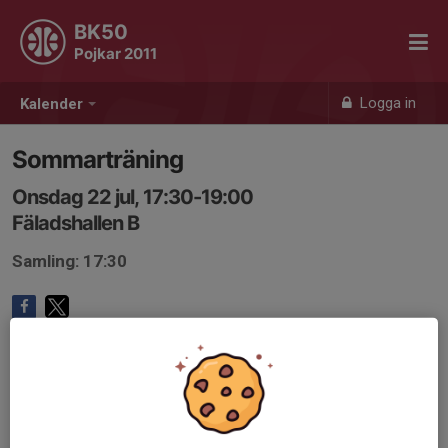
BK50
Pojkar 2011
Logga in
Kalender
Sommarträning
Onsdag 22 jul, 17:30-19:00
Fäladshallen B
Samling: 17:30