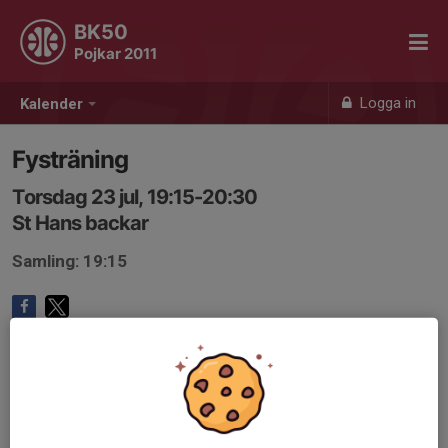
BK50
Pojkar 2011
Logga in
Kalender
Fysträning
Torsdag 23 jul, 19:15-20:30
St Hans backar
Samling: 19:15