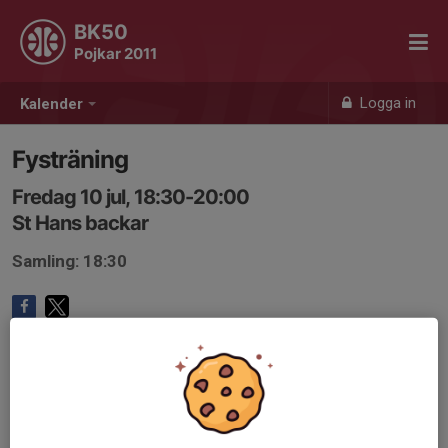
BK50
Pojkar 2011
Logga in
Kalender
Fysträning
Fredag 10 jul, 18:30-20:00
St Hans backar
Samling: 18:30