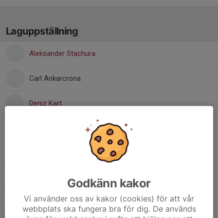
Laguppställning
Aleksander Stachura
Carl Ankarcrona
Deniz Kart
Emil Dalentoft
Ernest Eduards Brants
Hugo Berander
Godkänn kakor
Vi använder oss av kakor (cookies) för att vår
Kyle White
webbplats ska fungera bra för dig. De används