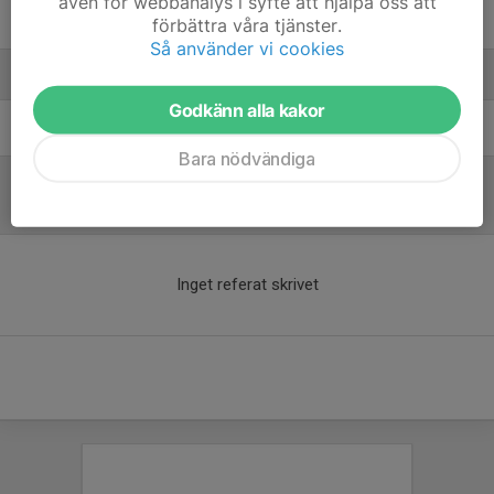
även för webbanalys i syfte att hjälpa oss att
Viggo Johansson
förbättra våra tjänster.
Så använder vi cookies
Ledare
Godkänn alla kakor
Ove Dalentoft
Bara nödvändiga
Referat
Inget referat skrivet