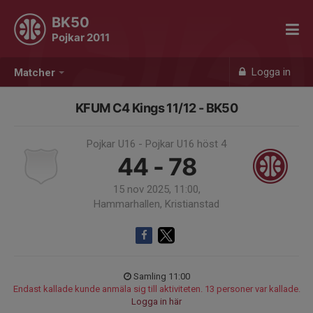
BK50
Pojkar 2011
Logga in
Matcher
KFUM C4 Kings 11/12 - BK50
Pojkar U16 - Pojkar U16 höst 4
44 - 78
15 nov 2025, 11:00,
Hammarhallen, Kristianstad
Samling 11:00
Endast kallade kunde anmäla sig till aktiviteten. 13 personer var kallade.
Logga in här