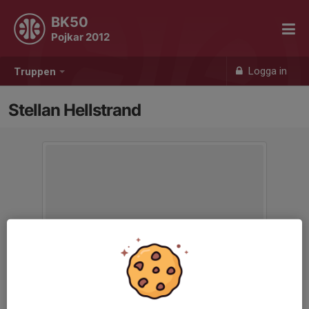
BK50
Pojkar 2012
Logga in
Truppen
Stellan Hellstrand
Ålder
14 år