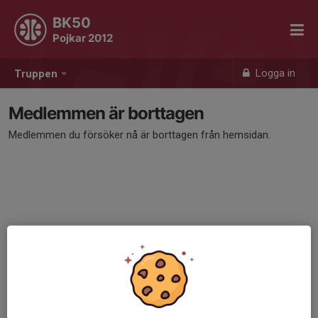
BK50
Pojkar 2012
Logga in
Truppen
Medlemmen är borttagen
Medlemmen du försöker nå är borttagen från hemsidan.