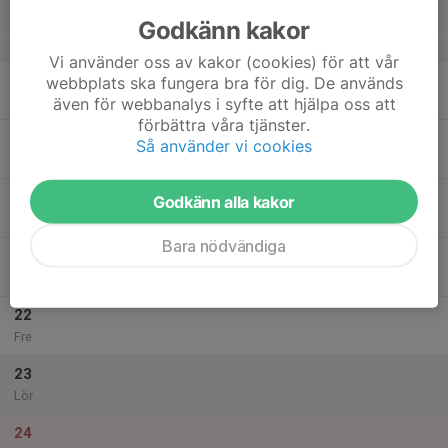
Sön
Godkänn kakor
v.34
Vi använder oss av kakor (cookies) för att vår
18
webbplats ska fungera bra för dig. De används
Mån
även för webbanalys i syfte att hjälpa oss att
förbättra våra tjänster.
19
16:30
Träning
Så använder vi cookies
17:30
Tis
Vikingahallen
20
19:15
Träning
Godkänn alla kakor
20:15
Ons
Vikingahallen
Bara nödvändiga
21
Tor
22
Fre
23
Lör
24