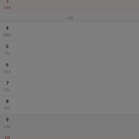
3
Sön
v.32
4
Mån
5
Tis
6
Ons
7
Tor
8
Fre
9
Lör
10