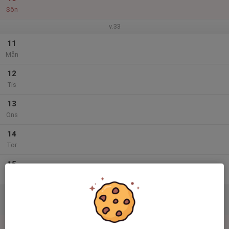
Sön
v.33
11
Mån
12
Tis
13
Ons
14
Tor
15
Fre
16
Lör
17