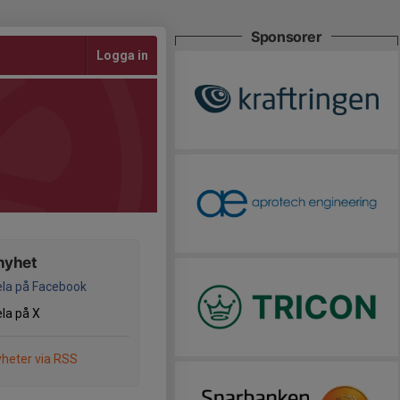
Sponsorer
Logga in
nyhet
la på Facebook
la på X
heter via RSS