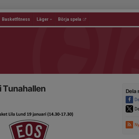
Basketfitness
Läger
Börja spela
i Tunahallen
Dela 
De
De
Ny