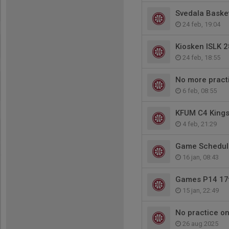
Svedala Baske
24 feb, 19:04
Kiosken ISLK 2
24 feb, 18:55
No more practi
6 feb, 08:55
KFUM C4 Kings 
4 feb, 21:29
Game Schedul
16 jan, 08:43
Games P14 17
15 jan, 22:49
No practice on
26 aug 2025