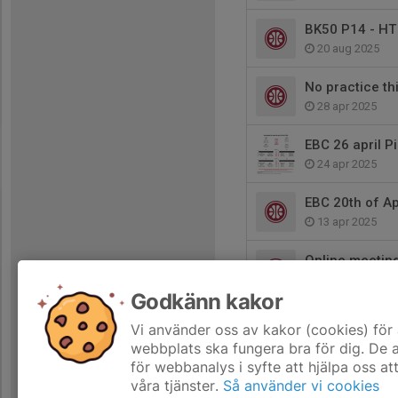
BK50 P14 - HT
20 aug 2025
No practice t
28 apr 2025
EBC 26 april 
24 apr 2025
EBC 20th of Ap
13 apr 2025
Online meetin
12 apr 2025
Godkänn kakor
EBC 5 april Ry
Vi använder oss av kakor (cookies) för 
2 apr 2025
webbplats ska fungera bra för dig. De
för webbanalys i syfte att hjälpa oss at
våra tjänster.
Så använder vi cookies