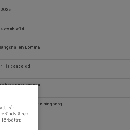
 2025
his week w18
Pilängshallen Lomma
ril is canceled
g about next season
debäck Sportshall Helsingborg
att vår
 används även
t förbättra