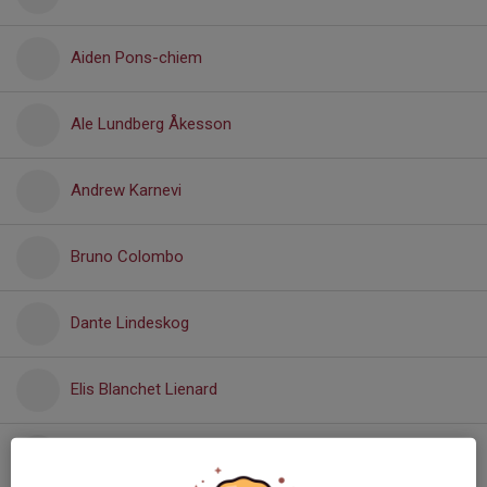
Aiden Pons-chiem
Ale Lundberg Åkesson
Andrew Karnevi
Bruno Colombo
Dante Lindeskog
Elis Blanchet Lienard
Evangelos Gazis