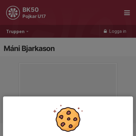
BK50
Pojkar U17
Logga in
Truppen
Máni Bjarkason
Ålder
16 år