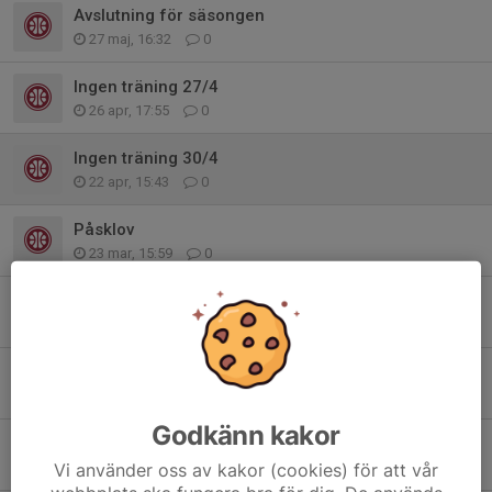
Avslutning för säsongen
27 maj, 16:32
0
Ingen träning 27/4
26 apr, 17:55
0
Ingen träning 30/4
22 apr, 15:43
0
Påsklov
23 mar, 15:59
0
Välkommen till open court för tjejer i lågstadiet
19 mar, 21:13
0
Ingen träning 31/3 pga åtgärder golv
4 mar, 14:29
0
Godkänn kakor
Sportlov
Vi använder oss av kakor (cookies) för att vår
9 feb, 19:13
0