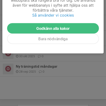
webbplats ska fungera bra för dig. De används
även för webbanalys i syfte att hjälpa oss att
Juluppehåll
förbättra våra tjänster.
15 dec 2025
1
Så använder vi cookies
Inställd träning 17/11
17 nov 2025
0
Godkänn alla kakor
Ingen träning idag måndag 3/11
Bara nödvändiga
3 nov 2025
0
Ingen tisdagsträning v46-47
30 okt 2025
0
Ny träningstid måndagar
28 sep 2025
0