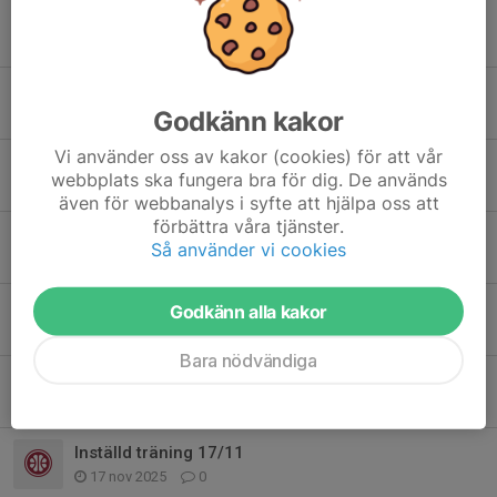
Ingen träning 30/4
22 apr, 15:43
0
Påsklov
Godkänn kakor
23 mar, 15:59
0
Vi använder oss av kakor (cookies) för att vår
Välkommen till open court för tjejer i lågstadiet
webbplats ska fungera bra för dig. De används
19 mar, 21:13
0
även för webbanalys i syfte att hjälpa oss att
förbättra våra tjänster.
Ingen träning 31/3 pga åtgärder golv
Så använder vi cookies
4 mar, 14:29
0
Sportlov
Godkänn alla kakor
9 feb, 19:13
0
Bara nödvändiga
Juluppehåll
15 dec 2025
1
Inställd träning 17/11
17 nov 2025
0