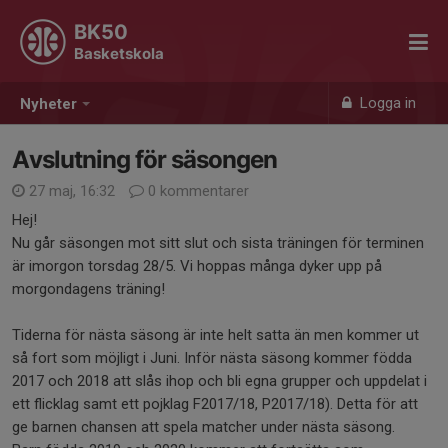
BK50
Basketskola
Logga in
Nyheter
Avslutning för säsongen
27 maj, 16:32
0 kommentarer
Hej!
Nu går säsongen mot sitt slut och sista träningen för terminen
är imorgon torsdag 28/5. Vi hoppas många dyker upp på
morgondagens träning!
Tiderna för nästa säsong är inte helt satta än men kommer ut
så fort som möjligt i Juni. Inför nästa säsong kommer födda
2017 och 2018 att slås ihop och bli egna grupper och uppdelat i
ett flicklag samt ett pojklag F2017/18, P2017/18). Detta för att
ge barnen chansen att spela matcher under nästa säsong.