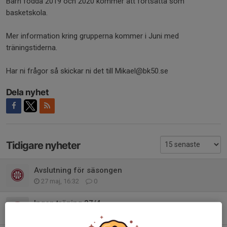
Barn födda 2019 och 2020 kommer att fortsätta som
basketskola.
Mer information kring grupperna kommer i Juni med
träningstiderna.
Har ni frågor så skickar ni det till Mikael@bk50.se
Dela nyhet
Tidigare nyheter
Avslutning för säsongen
27 maj, 16:32
0
Ingen träning 27/4
26 apr, 17:55
0