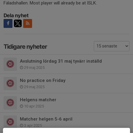
Fäladshallen. Most player will already be at ISLK.
Dela nyhet
Tidigare nyheter
Avslutning lördag 31 maj tyvärr inställd
29 maj 2025
No practice on Friday
29 maj 2025
Helgens matcher
10 apr 2025
Matcher helgen 5-6 april
3 apr 2025