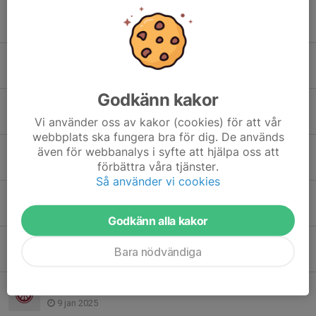
Lördagens matcher
27 mar 2025
Helgens Matcher F13/F12/F11, U13 och U15
20 mar 2025
Godkänn kakor
Helgens Matcher 8 Mars U15 och U13
7 mar 2025
Vi använder oss av kakor (cookies) för att vår
webbplats ska fungera bra för dig. De används
Ingen lagträning på sportlovet
även för webbanalys i syfte att hjälpa oss att
förbättra våra tjänster.
13 feb 2025
Så använder vi cookies
Helgens match i U15
6 feb 2025
Godkänn alla kakor
Schema föräldrar U15 (dvs både 2012 och 2011)
Bara nödvändiga
13 jan 2025
Match U15 lördag 11 jan mot Malbas F11 blå kl 9.30
9 jan 2025