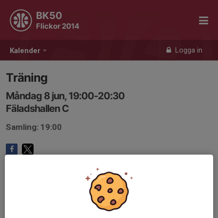
BK50
Flickor 2014
Logga in
Kalender
Träning
Måndag 8 jun, 19:00-20:30
Fäladshallen C
Samling: 19:00