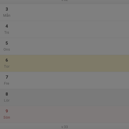
3
Mån
4
Tis
5
Ons
6
Tor
7
Fre
8
Lör
9
Sön
v.33