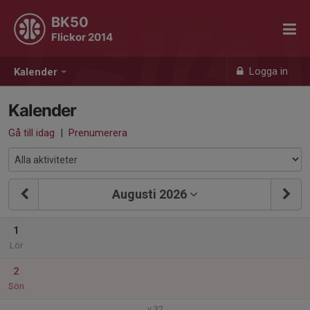
BK50
Flickor 2014
Logga in
Kalender
Kalender
Gå till idag
|
Prenumerera
Augusti 2026
1
Lör
2
Sön
v.32