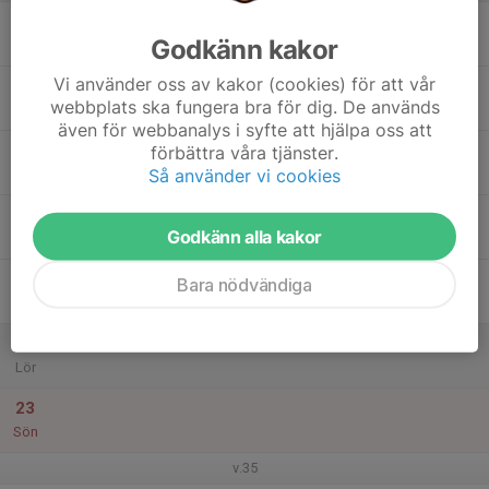
17
Godkänn kakor
Mån
Vi använder oss av kakor (cookies) för att vår
18
webbplats ska fungera bra för dig. De används
Tis
även för webbanalys i syfte att hjälpa oss att
19
18:30
Träning
förbättra våra tjänster.
20:00
Så använder vi cookies
Ons
Fäladshallen C
20
18:00
Träning
Godkänn alla kakor
19:00
Tor
Fäladshallen C
21
Bara nödvändiga
Fre
22
Lör
23
Sön
v.35