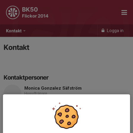
BK50
Flickor 2014
Logga in
Kontakt
Kontakt
Kontaktpersoner
Monica Gonzalez Säfström
Huvudtränare
Mobil visas bara för inloggade
E-post visas bara för inloggade