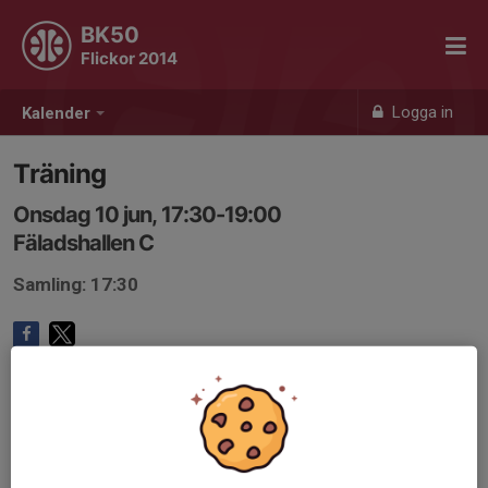
BK50
Flickor 2014
Logga in
Kalender
Träning
Onsdag 10 jun, 17:30-19:00
Fäladshallen C
Samling: 17:30