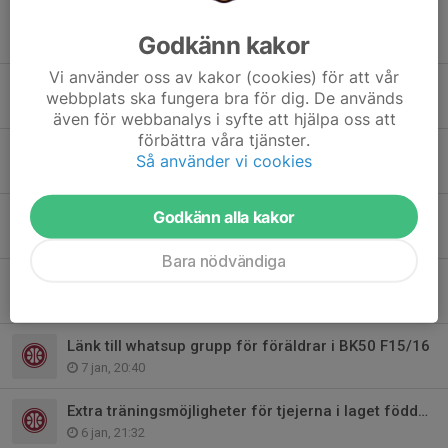
Open court för tjejer i lågstadiet på söndagar
Godkänn kakor
19 mar, 21:10
Vi använder oss av kakor (cookies) för att vår
Matcher imorgon
webbplats ska fungera bra för dig. De används
14 mar, 18:40
även för webbanalys i syfte att hjälpa oss att
förbättra våra tjänster.
EB cup 15 mars
Så använder vi cookies
25 feb, 19:03
Ingen träning på sportlovet
Godkänn alla kakor
11 feb, 14:04
Bara nödvändiga
EB cup söndag 1 feb Tunahallen
30 jan, 13:50
Länk till whatsup grupp för föräldrar i BK50 F15/16
7 jan, 20:40
Extra träningsmöjligheter för tjejerna i laget födda 2015
6 jan, 21:32