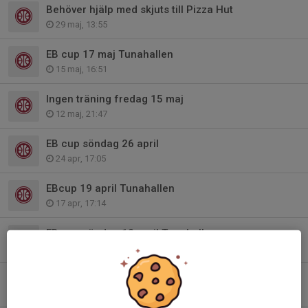
Behöver hjälp med skjuts till Pizza Hut
29 maj, 13:55
EB cup 17 maj Tunahallen
15 maj, 16:51
Ingen träning fredag 15 maj
12 maj, 21:47
EB cup söndag 26 april
24 apr, 17:05
EBcup 19 april Tunahallen
17 apr, 17:14
EB cup söndag 12 april Tunahallen
9 apr, 21:51
Ingen träning under påsklovet
28 mar, 10:44