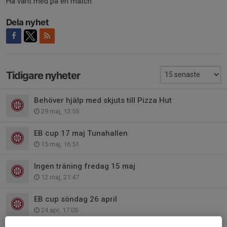
Ha varit med på en match
Dela nyhet
Tidigare nyheter
Behöver hjälp med skjuts till Pizza Hut
29 maj, 13:55
EB cup 17 maj Tunahallen
15 maj, 16:51
Ingen träning fredag 15 maj
12 maj, 21:47
EB cup söndag 26 april
24 apr, 17:05