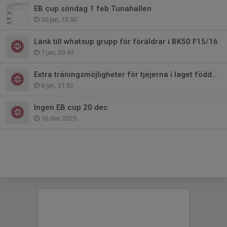
EB cup söndag 1 feb Tunahallen
30 jan, 13:50
Länk till whatsup grupp för föräldrar i BK50 F15/16
7 jan, 20:40
Extra träningsmöjligheter för tjejerna i laget födda 2015
6 jan, 21:32
Ingen EB cup 20 dec
16 dec 2025