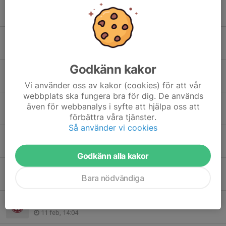
EBcup 19 april Tunahallen
17 apr, 17:14
EB cup söndag 12 april Tunahallen
9 apr, 21:51
Godkänn kakor
Ingen träning under påsklovet
28 mar, 10:44
Vi använder oss av kakor (cookies) för att vår
webbplats ska fungera bra för dig. De används
Open court för tjejer i lågstadiet på söndagar
även för webbanalys i syfte att hjälpa oss att
19 mar, 21:10
förbättra våra tjänster.
Så använder vi cookies
Matcher imorgon
14 mar, 18:40
Godkänn alla kakor
EB cup 15 mars
Bara nödvändiga
25 feb, 19:03
Ingen träning på sportlovet
11 feb, 14:04