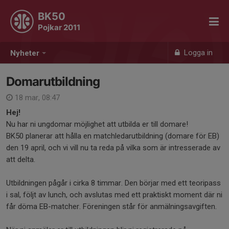
BK50
Pojkar 2011
Logga in
Nyheter
Domarutbildning
18 mar, 08:47
Hej!
Nu har ni ungdomar möjlighet att utbilda er till domare!
BK50 planerar att hålla en matchledarutbildning (domare för EB)
den 19 april, och vi vill nu ta reda på vilka som är intresserade av
att delta.
Utbildningen pågår i cirka 8 timmar. Den börjar med ett teoripass
i sal, följt av lunch, och avslutas med ett praktiskt moment där ni
får döma EB-matcher. Föreningen står för anmälningsavgiften.